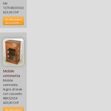
lati
137X48,5X54,5
623,00 CHF
Vai alla pagina
del prodotto »
Mobile
vetrinetta
Mobile
vetrinetta
legno di teak
con cassetto
88X32X54
420,00 CHF
Vai alla pagina