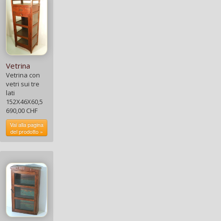
Vetrina
Vetrina con
vetri sui tre
lati
152X46X60,5
690,00 CHF
Vai alla pagina
del prodotto »