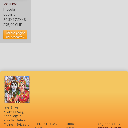
Vetrina
Piccola
vetrina
86,5X17,5X48
275,00 CHF
Vai alla pagina
del prodotto »
Jaya Shiva
Shambo s.a.g.l.
Sede legale:
Riva San Vitale
Tel. +41 76 337
Show Room
engineered by:
Ticino – Svizzera
67 36
Via M.
grandolini.com