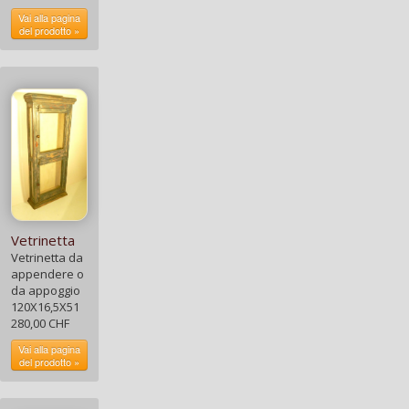
Vai alla pagina
del prodotto »
Vetrinetta
Vetrinetta da
appendere o
da appoggio
120X16,5X51
280,00 CHF
Vai alla pagina
del prodotto »