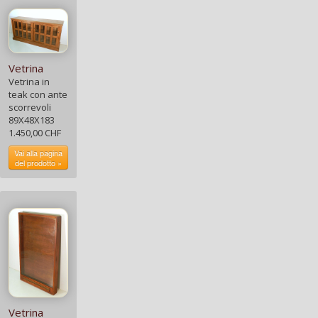
Vetrina
Vetrina in
teak con ante
scorrevoli
89X48X183
1.450,00 CHF
Vai alla pagina
del prodotto »
Vetrina