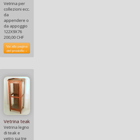
Vetrina per
collezioni ecc.
da
appendere o
da appoggio
122X9X76
200,00 CHF
Vai alla pagina
del prodotto »
Vetrina teak
Vetrina legno
di teak e
vetro sui tre