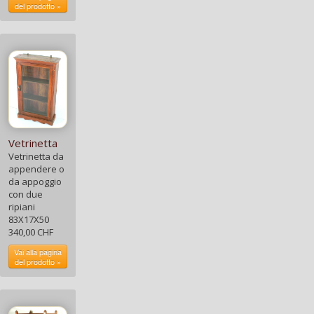
del prodotto »
Vetrinetta
Vetrinetta da
appendere o
da appoggio
con due
ripiani
83X17X50
340,00 CHF
Vai alla pagina
del prodotto »