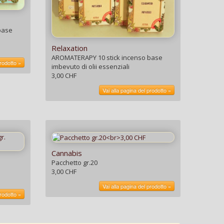
base
Relaxation
AROMATERAPY 10 stick incenso base
prodotto »
imbevuto di olii essenziali
3,00 CHF
Vai alla pagina del prodotto »
Cannabis
Pacchetto gr.20
3,00 CHF
Vai alla pagina del prodotto »
prodotto »