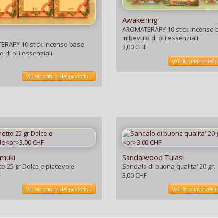
Awakening
AROMATERAPY 10 stick incenso 
imbevuto di olii essenziali
RAPY 10 stick incenso base
3,00 CHF
 di olii essenziali
Vai alla pagina del 
F
Vai alla pagina del prodotto »
muki
Sandalwood Tulasi
o 25 gr Dolce e piacevole
Sandalo di buona qualita' 20 gr.
F
3,00 CHF
Vai alla pagina del prodotto »
Vai alla pagina del 