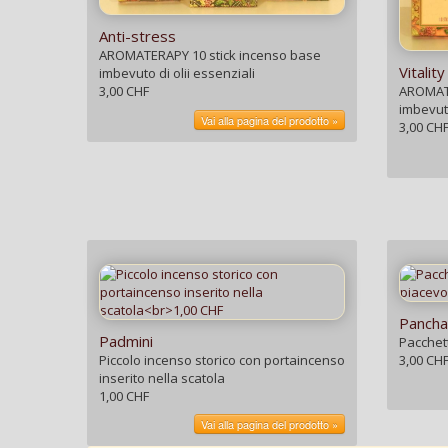
Anti-stress
AROMATERAPY 10 stick incenso base
Vitality
imbevuto di olii essenziali
AROMATE
3,00 CHF
imbevuto
Vai alla pagina del prodotto »
3,00 CH
Pancha
Padmini
Pacchett
Piccolo incenso storico con portaincenso
3,00 CH
inserito nella scatola
1,00 CHF
Vai alla pagina del prodotto »