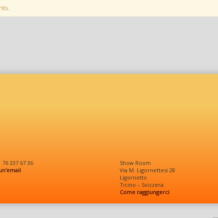
nts.
1 76 337 67 36
Show Room
 un'email
Via M. Ligornettesi 28
Ligornetto
Ticino – Svizzera
Come raggiungerci