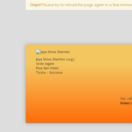
Oops!
Please try to reload the page again in a few mome
Jaya Shiva Shambo s.a.g.l.
Sede legale:
Riva San Vitale
Ticino – Svizzera
Tel. +4
Inviaci