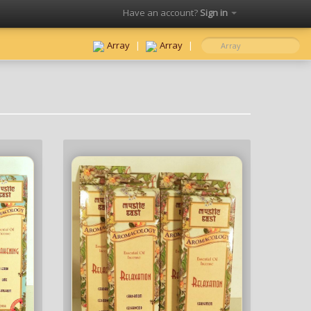
Have an account?
Sign in
Click here to sign in
Array
|
Array
|