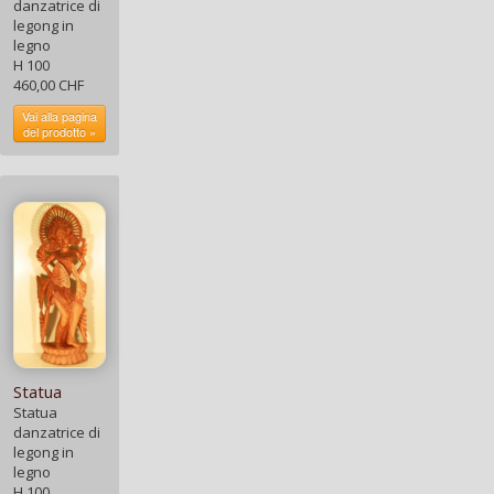
danzatrice di
legong in
legno
H 100
460,00 CHF
Vai alla pagina
del prodotto »
Statua
Statua
danzatrice di
legong in
legno
H 100