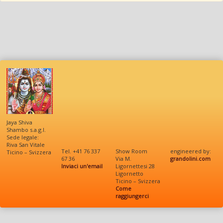
Jaya Shiva
Shambo s.a.g.l.
Sede legale:
Riva San Vitale
Tel. +41 76 337
Show Room
engineered by:
Ticino – Svizzera
67 36
Via M.
grandolini.com
Inviaci un'email
Ligornettesi 28
Ligornetto
Ticino – Svizzera
Come
raggiungerci