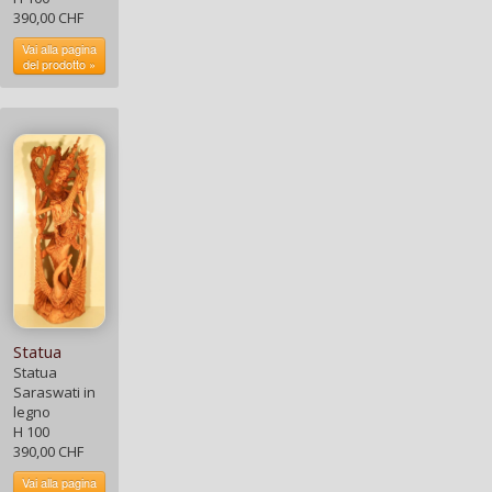
390,00 CHF
Vai alla pagina
del prodotto »
Statua
Statua
Saraswati in
legno
H 100
390,00 CHF
Vai alla pagina