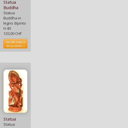
Statua
Buddha
Statua
Buddha in
legno dipinto
H 40
120,00 CHF
Vai alla pagina
del prodotto »
Statua
Statua