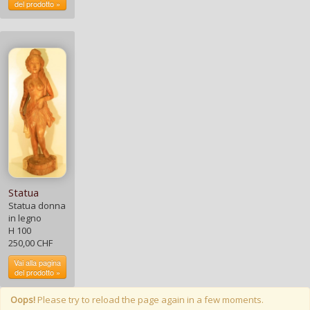
del prodotto »
Statua
Statua donna
in legno
H 100
250,00 CHF
Vai alla pagina
del prodotto »
Oops!
Please try to reload the page again in a few moments.